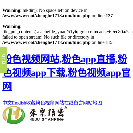
Warning
: mkdir(): No space left on device in
/www/wwwroot/zhenghe1718.com/func.php
on line
127
Warning
:
file_put_contents(./cachefile_yuan/51yiqigou.com/cache/6f/ec80a/5aa
failed to open stream: No such file or directory in
/www/wwwroot/zhenghe1718.com/func.php
on line
115
粉色视频网站,粉色app直播,粉
色视频app下载,粉色视频app官
网
中文
English
收藏粉色视频网站
在线留言
网站地图