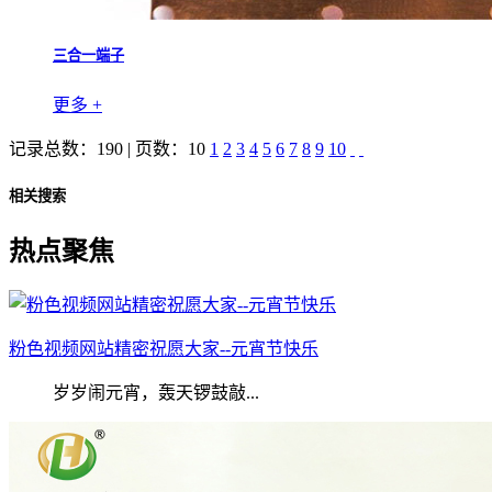
三合一端子
更多 +
记录总数：190 | 页数：10
1
2
3
4
5
6
7
8
9
10
相关搜索
热点聚焦
粉色视频网站精密祝愿大家--元宵节快乐
岁岁闹元宵，轰天锣鼓敲...