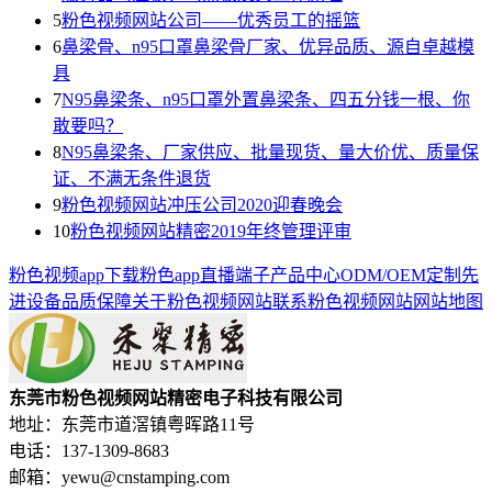
5
粉色视频网站公司——优秀员工的摇篮
6
鼻梁骨、n95口罩鼻梁骨厂家、优异品质、源自卓越模
具
7
N95鼻梁条、n95口罩外置鼻梁条、四五分钱一根、你
敢要吗？
8
N95鼻梁条、厂家供应、批量现货、量大价优、质量保
证、不满无条件退货
9
粉色视频网站冲压公司2020迎春晚会
10
粉色视频网站精密2019年终管理评审
粉色视频app下载
粉色app直播端子
产品中心
ODM/OEM定制
先
进设备
品质保障
关于粉色视频网站
联系粉色视频网站
网站地图
东莞市粉色视频网站精密电子科技有限公司
地址：东莞市道滘镇粤晖路11号
电话：137-1309-8683
邮箱：yewu@cnstamping.com