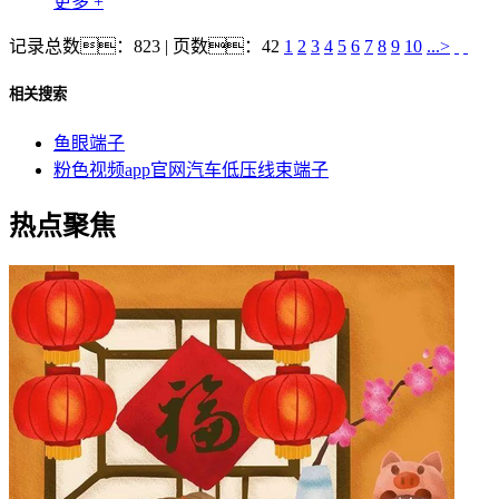
更多 +
记录总数：823 | 页数：42
1
2
3
4
5
6
7
8
9
10
...>
相关搜索
鱼眼端子
粉色视频app官网汽车低压线束端子
热点聚焦