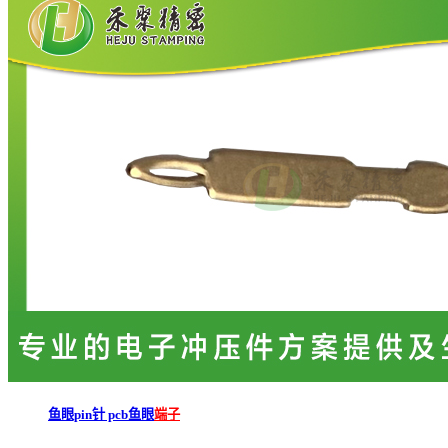
鱼眼pin针 pcb鱼眼
端子