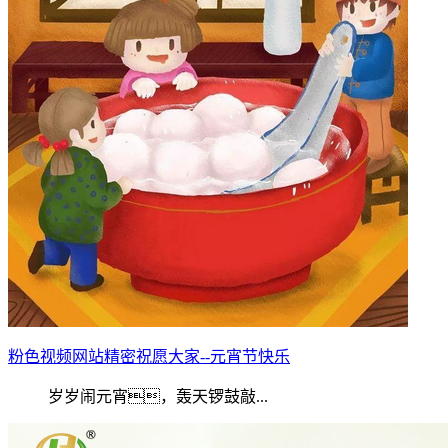
粉色视频网站精密祝愿大家--元宵节快乐
岁岁闹元宵，轰天锣鼓敲...