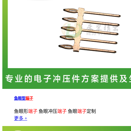
鱼眼型
端子
鱼眼形
端子
鱼眼冲压
端子
鱼眼
端子
定制
更多 +