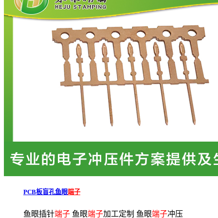
PCB板盲孔鱼眼
端子
鱼眼插针
端子
鱼眼
端子
加工定制 鱼眼
端子
冲压