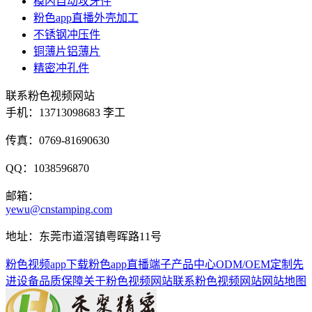
模内自动攻牙件
粉色app直播外壳加工
不锈钢冲压件
铜薄片铝薄片
精密冲孔件
联系粉色视频网站
手机：
13713098683 李工
传真：0769-81690630
QQ：1038596870
邮箱：
yewu@cnstamping.com
地址：东莞市道滘镇粤晖路11号
粉色视频app下载
粉色app直播端子
产品中心
ODM/OEM定制
先
进设备
品质保障
关于粉色视频网站
联系粉色视频网站
网站地图