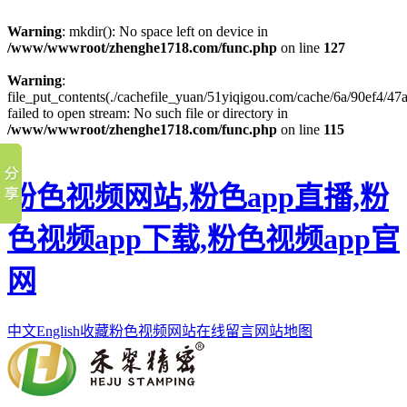
Warning
: mkdir(): No space left on device in
/www/wwwroot/zhenghe1718.com/func.php
on line
127
Warning
:
file_put_contents(./cachefile_yuan/51yiqigou.com/cache/6a/90ef4/47a
failed to open stream: No such file or directory in
/www/wwwroot/zhenghe1718.com/func.php
on line
115
粉色视频网站,粉色app直播,粉
色视频app下载,粉色视频app官
网
中文
English
收藏粉色视频网站
在线留言
网站地图