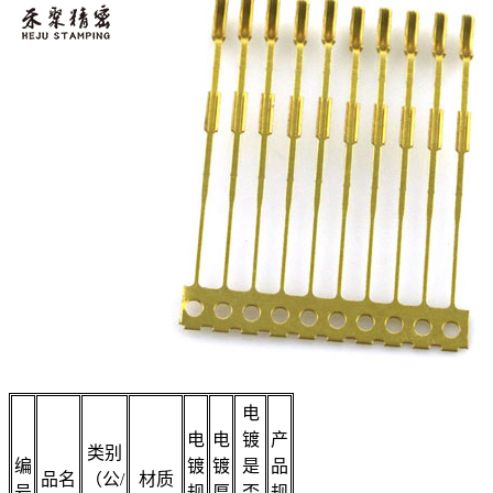
电
电
电
镀
产
类别
编
镀
镀
是
品
品名
（公/
材质
号
规
厚
否
规