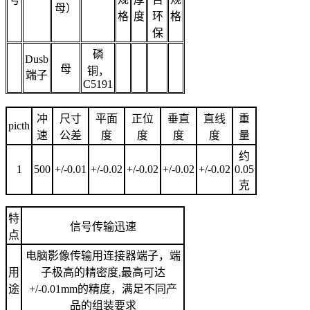
母）
格
度
环
格
保
磷
Dusb
母
铜，
端子
C5191
冲
尺寸
平面
正位
垂直
直线
重
picth
速
公差
度
度
度
度
量
约
1
500
+/-0.01
+/-0.02
+/-0.02
+/-0.02
+/-0.02
0.05
克
特
信号传输迅速
点
电脑影像传输用连接器端子，端
用
子极高的精密度,最高可达
途
+/-0.01mm的精度，满足不同产
品的组装要求