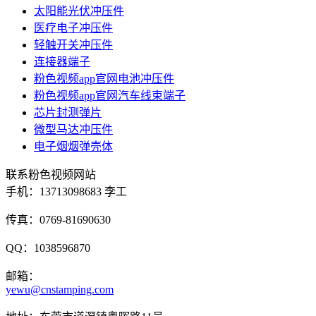
太阳能光伏冲压件
医疗电子冲压件
轻触开关冲压件
连接器端子
粉色视频app官网电池冲压件
粉色视频app官网汽车线束端子
芯片封测弹片
微型马达冲压件
电子烟烟弹壳体
联系粉色视频网站
手机：
13713098683 李工
传真：0769-81690630
QQ：1038596870
邮箱：
yewu@cnstamping.com