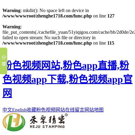
Warning
: mkdir(): No space left on device in
/www/wwwroot/zhenghe1718.com/func.php
on line
127
Warning
:
file_put_contents(./cachefile_yuan/51yiqigou.com/cache/bb/2d0de/2e
failed to open stream: No such file or directory in
/www/wwwroot/zhenghe1718.com/func.php
on line
115
粉色视频网站,粉色app直播,粉
色视频app下载,粉色视频app官
网
中文
English
收藏粉色视频网站
在线留言
网站地图