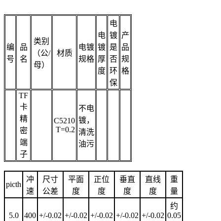
电
电
镀
产
类别
编
品
电镀
镀
是
品
（公/
材质
号
名
规格
厚
否
规
母）
度
环
格
保
TF
卡
不电
精
镀，
C5210
T=0.2
密
清洗
端
油污
子
冲
尺寸
平面
正位
垂直
直线
重
picth
速
公差
度
度
度
度
量
约
5.0
400
+/-0.02
+/-0.02
+/-0.02
+/-0.02
+/-0.02
0.05