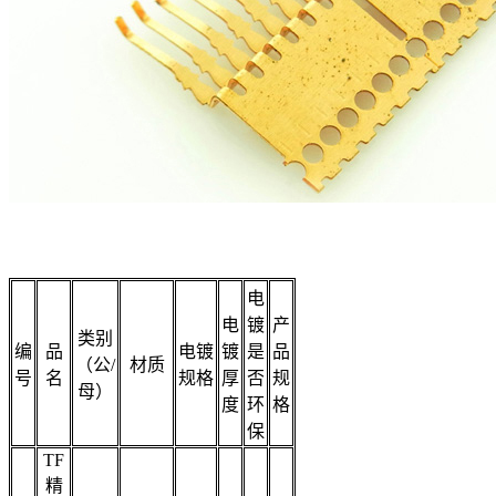
电
电
镀
产
类别
编
品
电镀
镀
是
品
（公/
材质
号
名
规格
厚
否
规
母）
度
环
格
保
TF
精