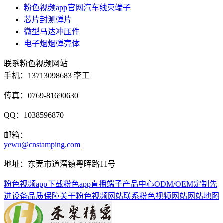
粉色视频app官网汽车线束端子
芯片封测弹片
微型马达冲压件
电子烟烟弹壳体
联系粉色视频网站
手机：
13713098683 李工
传真：0769-81690630
QQ：1038596870
邮箱：
yewu@cnstamping.com
地址：东莞市道滘镇粤晖路11号
粉色视频app下载
粉色app直播端子
产品中心
ODM/OEM定制
先
进设备
品质保障
关于粉色视频网站
联系粉色视频网站
网站地图