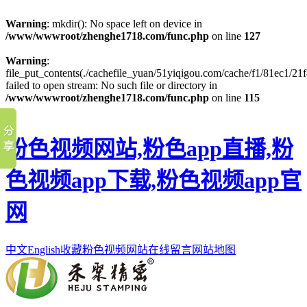
Warning
: mkdir(): No space left on device in
/www/wwwroot/zhenghe1718.com/func.php
on line
127
Warning
:
file_put_contents(./cachefile_yuan/51yiqigou.com/cache/f1/81ec1/21f
failed to open stream: No such file or directory in
/www/wwwroot/zhenghe1718.com/func.php
on line
115
粉色视频网站,粉色app直播,粉
色视频app下载,粉色视频app官
网
中文
English
收藏粉色视频网站
在线留言
网站地图