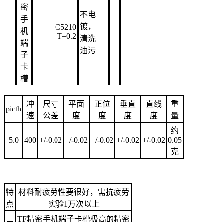
密
不电
手
镀，
C5210
机
T=0.2
清洗
端
油污
子
卡
槽
冲
尺寸
平面
正位
垂直
直线
重
picth
速
公差
度
度
度
度
量
约
5.0
400
+/-0.02
+/-0.02
+/-0.02
+/-0.02
+/-0.02
0.05
克
特
材料耐疲劳性要很好，需抗疲劳
点
实验1万次以上
TF精密手机端子卡槽极高的精密