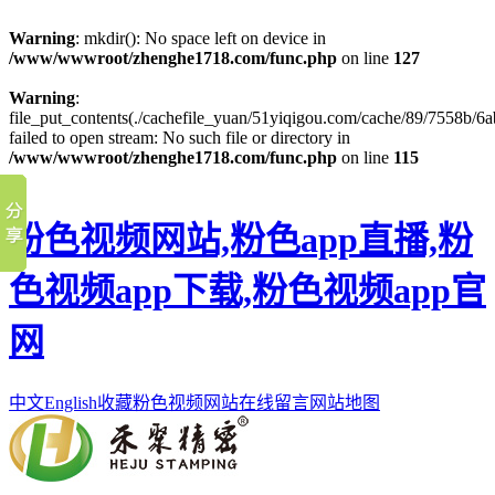
Warning
: mkdir(): No space left on device in
/www/wwwroot/zhenghe1718.com/func.php
on line
127
Warning
:
file_put_contents(./cachefile_yuan/51yiqigou.com/cache/89/7558b/6a
failed to open stream: No such file or directory in
/www/wwwroot/zhenghe1718.com/func.php
on line
115
粉色视频网站,粉色app直播,粉
色视频app下载,粉色视频app官
网
中文
English
收藏粉色视频网站
在线留言
网站地图