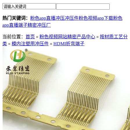
热门关键词：
粉色app直播冲压
冲压件
粉色视频app下载
粉色
app直播端子
精密冲压厂
当前位置：
首页
»
粉色视频网站精密产品中心
»
按材质工艺分
类
»
模内注塑用冲压件
»
HDMI折弯端子