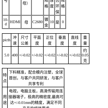
号
规
厚
否
规
母）
格
度
环
格
保
镀
10-
HDMI
C2680
10
0
母
是
d
金
冲
尺寸
平面
正位
垂直
直线
重
picth
速
公差
度
度
度
度
量
约
5.0
400
+/-0.02
+/-0.02
+/-0.02
+/-0.02
+/-0.02
0.05
克
下料精准，配合模内注塑，全球
特
首创，与客户共同研发，与客户
点
共享专利
电视，电脑主板，高清传输用连
用
接器端子，极高的精密度,最高可
途
达+/-0.01mm的精度，满足不同