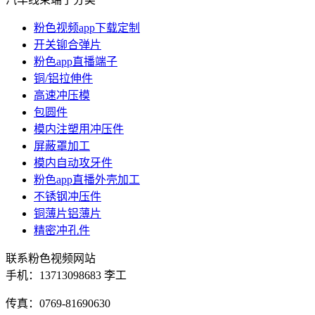
粉色视频app下载定制
开关铆合弹片
粉色app直播端子
铜/铝拉伸件
高速冲压模
包圆件
模内注塑用冲压件
屏蔽罩加工
模内自动攻牙件
粉色app直播外壳加工
不锈钢冲压件
铜薄片铝薄片
精密冲孔件
联系粉色视频网站
手机：
13713098683 李工
传真：0769-81690630