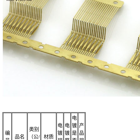
电
电
电
镀
产
类别
编
镀
镀
是
品
品名
（公/
材质