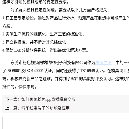
这样才能达到模具成形的稳定性要求。
为了解决模具稳定性问题，需要从以下几方面严格把关：
1.
在工艺制定阶段，通过对产品进行分析，预知产品在制造中可能产生
方案；
2.
实施生产流程的规范化、生产工艺的标准化；
3.
建立数据库，并不断对其总结优化；
4.
借助
CAE
分析软件系统，得出最优化解决方案。
东莞市粉色视频网站精密电子科技有限公司作为
精密冲压
厂中的一
了
ISO9001
及
ISO140001
认证，同时还获得了
TS16949
认证。在模具设计
端，积极攻克新产品之疑难，并得到了客户的高度好评及认可。这样好的
播件的，快快来哟。
下一篇：
如何预防粉色app直播模具变形
上一篇：
汽车线束端子的功能及应用