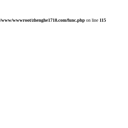
/www/wwwroot/zhenghe1718.com/func.php
on line
115