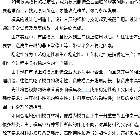
如何提高模具的稳定性，成为模具制造企业面临的现实问题。而作
要迎难而上，找到原因所在，才能攻克难关，做到永续发展。
模具的设计与制造中，设计人员的经验与技能起到关键作用。设计合
通过多次试模及反复修改，才能最终完成。
生产实践中，有些模具一旦投入到生产线上使用以后，却往往会产生
要求，造成生产线的非正常停工等，带来诸多不稳定因素。
稳定性分为工艺稳定性和生产稳定性。工艺稳定性是指满足生产合格
指生产过程中具有稳定性的生产能力。
由于现在市场上的模具制造企业大多为中小企业，而且这其中的相当
理阶段，往往忽略了模具的稳定性，造成模具开发周期长、制造成本高
先让粉色视频网站来看看影响模具及
冲压
成形稳定性的主要因素，
强度要求；冲压材料性能的稳定性；材料厚度的波动特性；材质的变化
围；润滑剂的选择等。
如何合理地选用模具材料，便成为模具设计中十分重要的工作之一。
很多种类，由于模具中各种零件所起的作用不同，对其材料的要求和选
除了要求材料必须具备高强度、高耐磨性和适当的韧性之外，还必须充