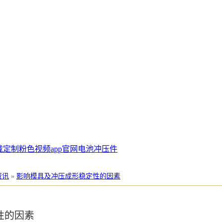
载定制
粉色视频app官网电池冲压件
资讯
»
影响模具及冲压成形稳定性的因素
性的因素