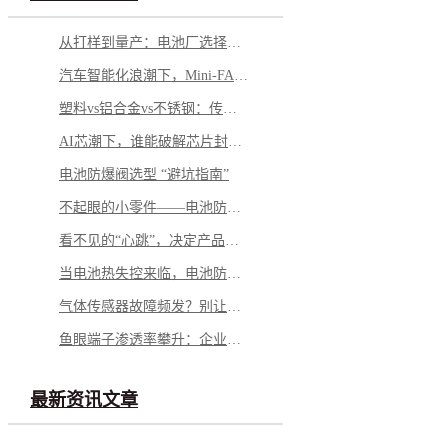
从打样到量产：电池厂选择铝钉生产商，应重点看哪几方面？
汽车智能化浪潮下，Mini-FAKRA 如何破解空间与性能博弈
塑料vs铝合金vs不锈钢：传感器外壳怎么选才不踩坑
AI芯潮下，谁能破解芯片封测的“隐形难题”？
电池防爆阀选型 “避坑指南”
不起眼的小零件——电池防爆阀，凭什么成为电池包的“安全最后一道防线”？
看不见的“心跳”，决定产品的“生命”——微型马达弹片如何影响你的每一次触动
当电池热失控来临，电池防爆阀如何按下“停止键”？
气体传感器故障频发？别让劣质 “保护衣” 击穿安全防线
鱼眼端子渗透率攀升：企业面临需求与品质的双重挑战
最新资讯文章