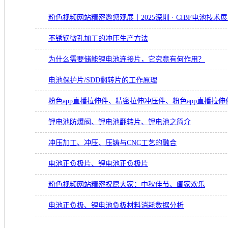
粉色视频网站精密邀您观展丨2025深圳 · CIBF电池技术
不锈钢微孔加工的冲压生产方法
为什么需要储能锂电池连接片，它究竟有何作用？
电池保护片/SDD翻转片的工作原理
粉色app直播拉伸件、精密拉伸冲压件、粉色app直播拉伸
锂电池防爆阀、锂电池翻转片、锂电池之简介
冲压加工、冲压、压铸与CNC工艺的融合
电池正负极片、锂电池正负极片
粉色视频网站精密祝愿大家：中秋佳节、阖家欢乐
电池正负极、锂电池负极材料消耗数据分析