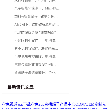
从打样到量产：电池厂选择铝钉生产商，应重点看哪几方面？
汽车智能化浪潮下，Mini-FAKRA 如何破解空间与性能博弈
塑料vs铝合金vs不锈钢：传感器外壳怎么选才不踩坑
AI芯潮下，谁能破解芯片封测的“隐形难题”？
电池防爆阀选型 “避坑指南”
不起眼的小零件——电池防爆阀，凭什么成为电池包的“安全最后一道防线”？
看不见的“心跳”，决定产品的“生命”——微型马达弹片如何影响你的每一次触动
当电池热失控来临，电池防爆阀如何按下“停止键”？
气体传感器故障频发？别让劣质 “保护衣” 击穿安全防线
鱼眼端子渗透率攀升：企业面临需求与品质的双重挑战
最新资讯文章
粉色视频app下载
粉色app直播端子
产品中心
ODM/OEM定制
先