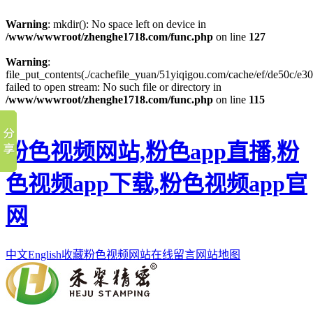
Warning
: mkdir(): No space left on device in
/www/wwwroot/zhenghe1718.com/func.php
on line
127
Warning
:
file_put_contents(./cachefile_yuan/51yiqigou.com/cache/ef/de50c/e30
failed to open stream: No such file or directory in
/www/wwwroot/zhenghe1718.com/func.php
on line
115
粉色视频网站,粉色app直播,粉
色视频app下载,粉色视频app官
网
中文
English
收藏粉色视频网站
在线留言
网站地图