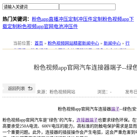
热门关键词：
粉色app直播冲压定制
冲压件定制
粉色视频app下
载定制
粉色视频app官网电池冲压件
当前位置
：
首页
»
粉色视频网站精密新闻中心
»
新闻中心
»
行
业资讯
»
粉色视频app官网汽车连接器端子--绿色|安全|连通性|
高寿命
粉色视频app官网汽车连接器端子--绿色
来源：粉色视频网站
浏览：
-
发布日期
粉色视频app官网汽车连接器
端子
--绿色|
粉色视频app官网汽车是"绿色"的汽车，
连接器端子
也要求绿色环保。在
高要承受250A电流、600V电压的能力，高标准的防触电保护需求是
一个重要问题。此外，连接器的插拔操作会产生电弧，这会严重危害到