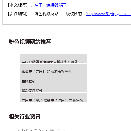
【本文标签】：
端子
连接器端子
【责任编辑】：
粉色视频网站
版权所有：
http://www.51yiqigou.com
粉色视频网站推荐
冲压屏蔽罩 粉色app直播插头屏蔽罩 30年专业冲压生产厂家
微型电子冲压件 精密冲压折弯件
鱼眼插针
智能家居配件
冲压电子垫片 精微电子冲压件 东莞粉色视频网站冲压厂
相关行业资讯