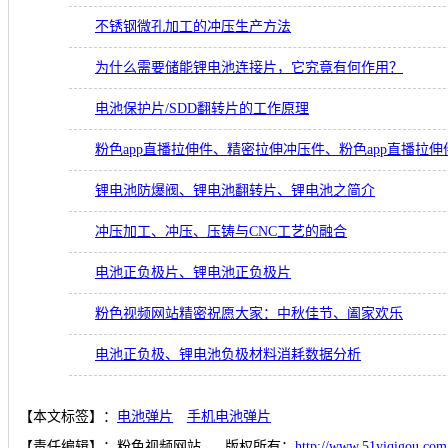
不锈钢微孔加工的冲压生产方法
为什么需要储能锂电池连接片，它究竟有何作用？
电池保护片/SDD翻转片的工作原理
粉色app直播拉伸件、精密拉伸冲压件、粉色app直播拉伸
锂电池防爆阀、锂电池翻转片、锂电池之简介
冲压加工、冲压、压铸与CNC工艺的融合
电池正负极片、锂电池正负极片
粉色视频网站精密祝愿大家：中秋佳节、阖家欢乐
电池正负极、锂电池负极材料消耗数据分析
【本文标签】：
电池弹片
手机电池弹片
【责任编辑】：
粉色视频网站
版权所有：
http://www.51yiqigou.com