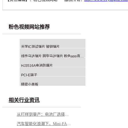
粉色视频网站推荐
光学IC测试弹片 铍铜弹片
线性马达弹片 圆型马达弹片 粉色app直播冲压加工冲压厂家
HJ3516A电池防爆片
PCI-E端子
精密小盖板
相关行业资讯
从打样到量产：电池厂选择铝钉生产商，应重点看哪几方面？
汽车智能化浪潮下，Mini-FAKRA 如何破解空间与性能博弈