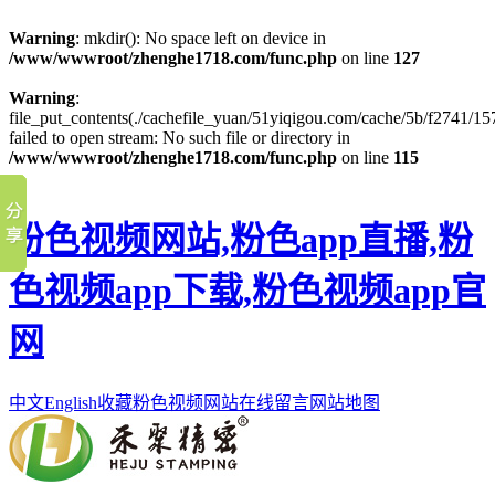
Warning
: mkdir(): No space left on device in
/www/wwwroot/zhenghe1718.com/func.php
on line
127
Warning
:
file_put_contents(./cachefile_yuan/51yiqigou.com/cache/5b/f2741/157
failed to open stream: No such file or directory in
/www/wwwroot/zhenghe1718.com/func.php
on line
115
粉色视频网站,粉色app直播,粉
色视频app下载,粉色视频app官
网
中文
English
收藏粉色视频网站
在线留言
网站地图