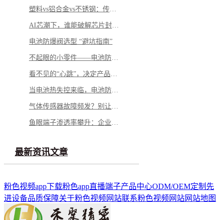
塑料vs铝合金vs不锈钢：传感器外壳怎么选才不踩坑
AI芯潮下，谁能破解芯片封测的“隐形难题”？
电池防爆阀选型 “避坑指南”
不起眼的小零件——电池防爆阀，凭什么成为电池包的“安全最后一道防线”？
看不见的“心跳”，决定产品的“生命”——微型马达弹片如何影响你的每一次触动
当电池热失控来临，电池防爆阀如何按下“停止键”？
气体传感器故障频发？别让劣质 “保护衣” 击穿安全防线
鱼眼端子渗透率攀升：企业面临需求与品质的双重挑战
最新资讯文章
粉色视频app下载
粉色app直播端子
产品中心
ODM/OEM定制
先
进设备
品质保障
关于粉色视频网站
联系粉色视频网站
网站地图