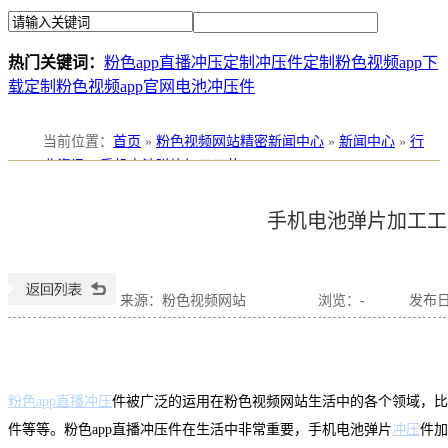
热门关键词：
粉色app直播冲压定制
冲压件定制
粉色视频app下
载定制
粉色视频app官网电池冲压件
当前位置
：
首页
»
粉色视频网站精密新闻中心
»
新闻中心
»
行
业资讯
»
手机电池弹片加工工艺
手机电池弹片加工工
来源：粉色视频网站
浏览：
-
发布日期
粉色app直播冲压
件被广泛的运用在粉色视频网站生活中的各个领域，
件等等。粉色app直播冲压件在生活中非常重要，手机电池弹片
冲压
件加