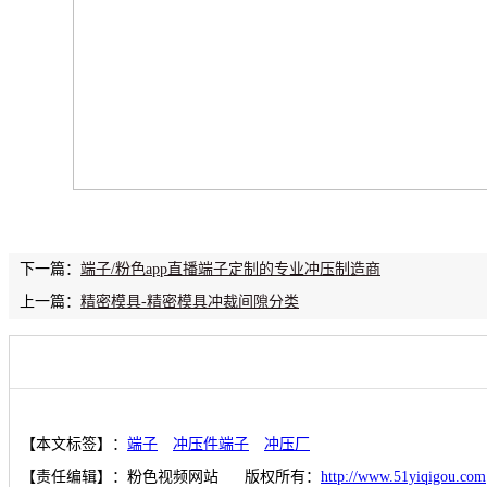
下一篇：
端子/粉色app直播端子定制的专业冲压制造商
上一篇：
精密模具-精密模具冲裁间隙分类
【本文标签】：
端子
冲压件端子
冲压厂
【责任编辑】：
粉色视频网站
版权所有：
http://www.51yiqigou.com