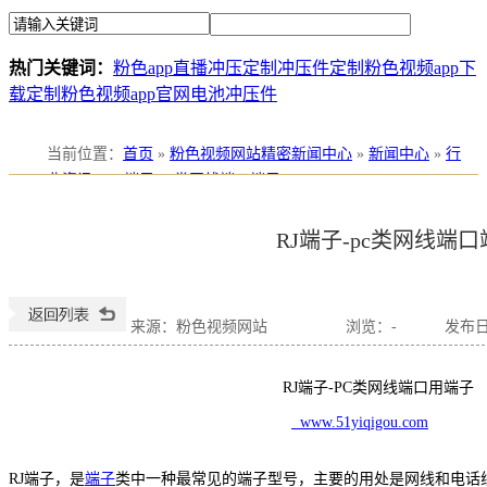
热门关键词：
粉色app直播冲压定制
冲压件定制
粉色视频app下
载定制
粉色视频app官网电池冲压件
当前位置
：
首页
»
粉色视频网站精密新闻中心
»
新闻中心
»
行
业资讯
»
RJ端子-pc类网线端口端子
RJ端子-pc类网线端
来源：粉色视频网站
浏览：
-
发布日期
RJ端子-PC类网线端口用端子
www.51yiqigou.com
RJ端子，是
端子
类中一种最常见的端子型号，主要的用处是网线和电话