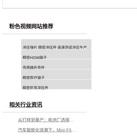
粉色视频网站推荐
冲压弹片 精密冲压件 高速连续冲压生产厂家
精密HDMI端子
传感器外壳件
精密医疗端子
精密折弯冲压件
相关行业资讯
从打样到量产：电池厂选择铝钉生产商，应重点看哪几方面？
汽车智能化浪潮下，Mini-FAKRA 如何破解空间与性能博弈