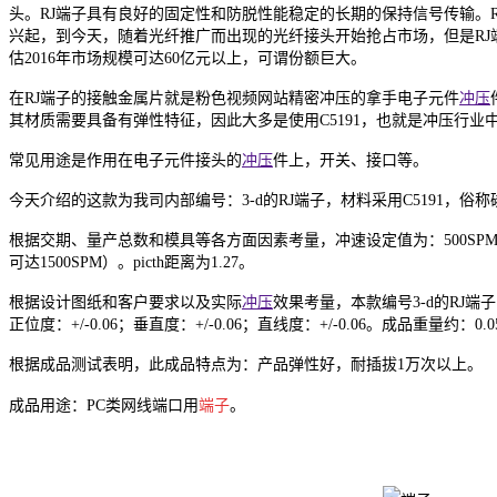
头。RJ端子具有良好的固定性和防脱性能稳定的长期的保持信号传输。
兴起，到今天，随着光纤推广而出现的光纤接头开始抢占市场，但是RJ
估2016年市场规模可达60亿元以上，可谓份额巨大。
在RJ端子的接触金属片就是粉色视频网站精密冲压的拿手电子元件
冲压
其材质需要具备有弹性特征，因此大多是使用C5191，也就是冲压行业
常见用途是作用在电子元件接头的
冲压
件上，开关、接口等。
今天介绍的这款为我司内部编号：3-d的RJ端子，材料采用C5191，俗称磷
根据交期、量产总数和模具等各方面因素考量，冲速设定值为：500SP
可达1500SPM）。picth距离为1.27。
根据设计图纸和客户要求以及实际
冲压
效果考量，本款编号3-d的RJ端子中，
正位度：+/-0.06；垂直度：+/-0.06；直线度：+/-0.06。成品重量约：0.
根据成品测试表明，此成品特点为：产品弹性好，耐插拔1万次以上。
成品用途：PC类网线端口用
端子
。