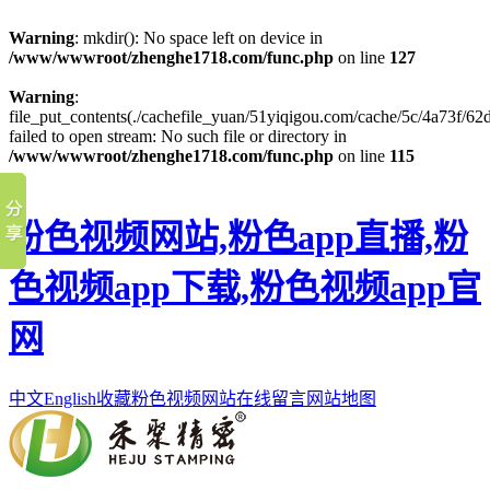
Warning
: mkdir(): No space left on device in
/www/wwwroot/zhenghe1718.com/func.php
on line
127
Warning
:
file_put_contents(./cachefile_yuan/51yiqigou.com/cache/5c/4a73f/62d
failed to open stream: No such file or directory in
/www/wwwroot/zhenghe1718.com/func.php
on line
115
粉色视频网站,粉色app直播,粉
色视频app下载,粉色视频app官
网
中文
English
收藏粉色视频网站
在线留言
网站地图