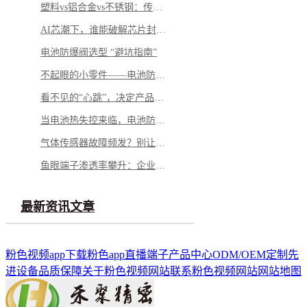
塑料vs铝合金vs不锈钢：传感器外壳怎么选才不踩坑
AI芯潮下，谁能破解芯片封测的“隐形难题”？
电池防爆阀选型 “避坑指南”
不起眼的小零件——电池防爆阀，凭什么成为电池包的“安全最后一道防线”？
看不见的“心跳”，决定产品的“生命”——微型马达弹片如何影响你的每一次触动
当电池热失控来临，电池防爆阀如何按下“停止键”？
气体传感器故障频发？别让劣质 “保护衣” 击穿安全防线
鱼眼端子渗透率攀升：企业面临需求与品质的双重挑战
最新资讯文章
粉色视频app下载
粉色app直播端子
产品中心
ODM/OEM定制
先
进设备
品质保障
关于粉色视频网站
联系粉色视频网站
网站地图