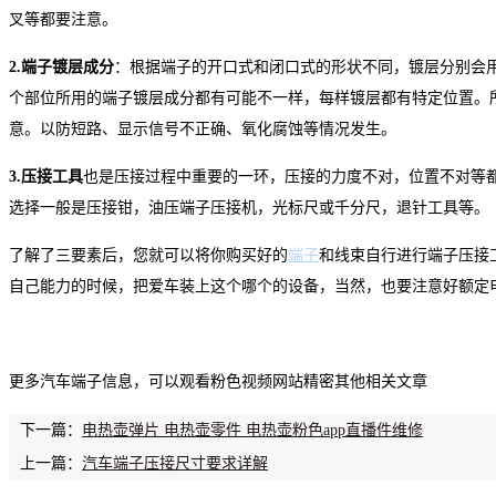
叉等都要注意。
2.
端子镀层成分
：根据端子的开口式和闭口式的形状不同，镀层分别会
个部位所用的端子镀层成分都有可能不一样，每样镀层都有特定位置。
意。以防短路、显示信号不正确、氧化腐蚀等情况发生。
3.
压接工具
也是压接过程中重要的一环，压接的力度不对，位置不对等
选择一般是压接钳，油压端子压接机，光标尺或千分尺，退针工具等。
了解了三要素后，您就可以将你购买好的
端子
和线束自行进行端子压接
自己能力的时候，把爱车装上这个哪个的设备，当然，也要注意好额定
更多汽车端子信息，可以观看粉色视频网站精密其他相关文章
下一篇：
电热壶弹片 电热壶零件 电热壶粉色app直播件维修
上一篇：
汽车端子压接尺寸要求详解