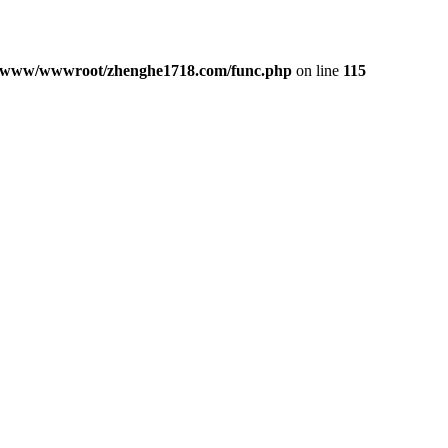
/www/wwwroot/zhenghe1718.com/func.php
on line
115