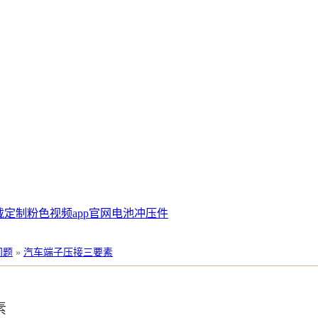
载定制
粉色视频app官网电池冲压件
问题
»
汽车端子压接三要素
素