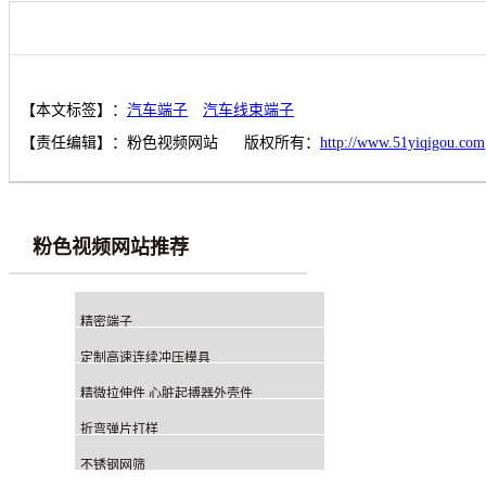
【本文标签】：
汽车端子
汽车线束端子
【责任编辑】：
粉色视频网站
版权所有：
http://www.51yiqigou.com
粉色视频网站推荐
精密端子
定制高速连续冲压模具
精微拉伸件 心脏起搏器外壳件
折弯弹片打样
不锈钢网筛