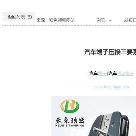
来源：粉色视频网站
浏览：
-
发布日期
汽车端子压接三要
汽车
端子
汽车
线束端子
|
www.hejujingmi.cm