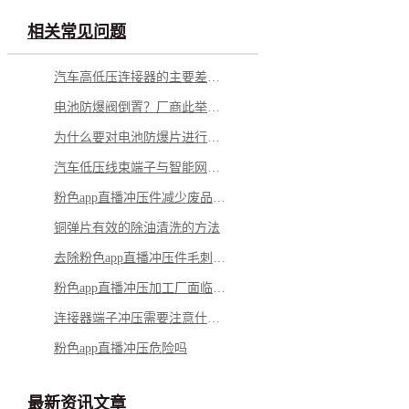
相关常见问题
汽车高低压连接器的主要差别在哪里？
电池防爆阀倒置？厂商此举意欲何为？
为什么要对电池防爆片进行热处理？有什么好处？
汽车低压线束端子与智能网联的关系，详解其主要性能
粉色app直播冲压件减少废品率，可从这些点着手
铜弹片有效的除油清洗的方法
去除粉色app直播冲压件毛刺的几个小妙招
粉色app直播冲压加工厂面临的几个问题
连接器端子冲压需要注意什么？
粉色app直播冲压危险吗
最新资讯文章