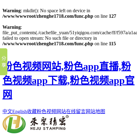
Warning
: mkdir(): No space left on device in
/www/wwwroot/zhenghe1718.com/func.php
on line
127
Warning
:
file_put_contents(./cachefile_yuan/51yiqigou.com/cache/ff/f597a/a1aa
failed to open stream: No such file or directory in
/www/wwwroot/zhenghe1718.com/func.php
on line
115
粉色视频网站,粉色app直播,粉
色视频app下载,粉色视频app官
网
中文
English
收藏粉色视频网站
在线留言
网站地图