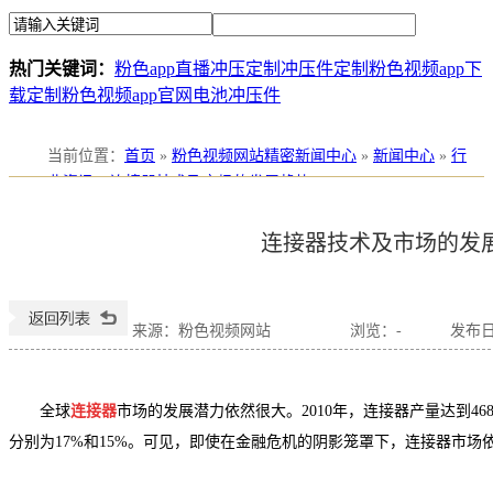
热门关键词：
粉色app直播冲压定制
冲压件定制
粉色视频app下
载定制
粉色视频app官网电池冲压件
当前位置
：
首页
»
粉色视频网站精密新闻中心
»
新闻中心
»
行
业资讯
»
连接器技术及市场的发展趋势
连接器技术及市场的发
来源：粉色视频网站
浏览：
-
发布日期
全球
连接器
市场的发展潜力依然很大。2010年，连接器产量达到46
分别为17%和15%。可见，即使在金融危机的阴影笼罩下，连接器市场