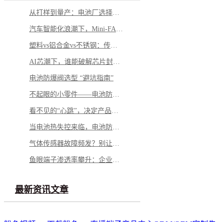
从打样到量产：电池厂选择铝钉生产商，应重点看哪几方面？
汽车智能化浪潮下，Mini-FAKRA 如何破解空间与性能博弈
塑料vs铝合金vs不锈钢：传感器外壳怎么选才不踩坑
AI芯潮下，谁能破解芯片封测的“隐形难题”？
电池防爆阀选型 “避坑指南”
不起眼的小零件——电池防爆阀，凭什么成为电池包的“安全最后一道防线”？
看不见的“心跳”，决定产品的“生命”——微型马达弹片如何影响你的每一次触动
当电池热失控来临，电池防爆阀如何按下“停止键”？
气体传感器故障频发？别让劣质 “保护衣” 击穿安全防线
鱼眼端子渗透率攀升：企业面临需求与品质的双重挑战
最新资讯文章