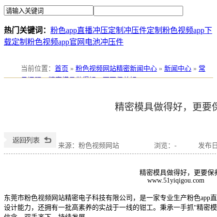
热门关键词：
粉色app直播冲压定制
冲压件定制
粉色视频app下
载定制
粉色视频app官网电池冲压件
当前位置
：
首页
»
粉色视频网站精密新闻中心
»
新闻中心
»
常
见问题
»
精密模具做得好，更要保养好
精密模具做得好，更要
来源：粉色视频网站
浏览：
-
发布日期
精密模具做得好，更要保养
www.51yiqigou.com
东莞市粉色视频网站精密电子科技有限公司，是一家专业生产粉色app
设计能力，还拥有一批高素养的实战于一线的钳工。秉承一手抓“精密模具