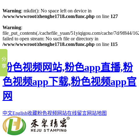
Warning
: mkdir(): No space left on device in
/www/wwwroot/zhenghe1718.com/func.php
on line
127
Warning
:
file_put_contents(./cachefile_yuan/51yiqigou.com/cache/7d/9f844/16
failed to open stream: No such file or directory in
/www/wwwroot/zhenghe1718.com/func.php
on line
115
粉色视频网站,粉色app直播,粉
色视频app下载,粉色视频app官
网
中文
English
收藏粉色视频网站
在线留言
网站地图