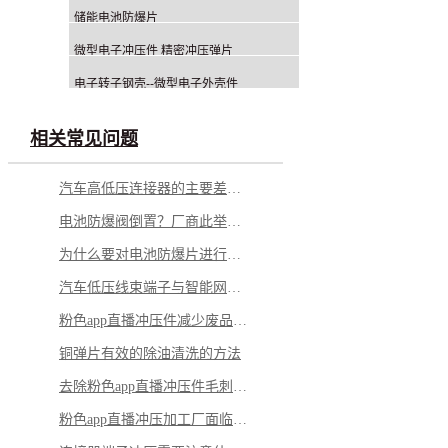
储能电池防爆片
微型电子冲压件 精密冲压弹片
电子转子钢壳--微型电子外壳件
相关常见问题
汽车高低压连接器的主要差别在哪里？
电池防爆阀倒置？厂商此举意欲何为？
为什么要对电池防爆片进行热处理？有什么好处？
汽车低压线束端子与智能网联的关系，详解其主要性能
粉色app直播冲压件减少废品率，可从这些点着手
铜弹片有效的除油清洗的方法
去除粉色app直播冲压件毛刺的几个小妙招
粉色app直播冲压加工厂面临的几个问题