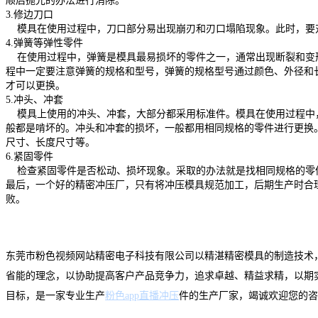
顺后抛光的办法进行消除。
3.修边刀口
模具在使用过程中，刀口部分易出现崩刃和刃口塌陷现象。此时，要
4.弹簧等弹性零件
在使用过程中，弹簧是模具最易损坏的零件之一，通常出现断裂和变
程中一定要注意弹簧的规格和型号，弹簧的规格型号通过颜色、外径和
才可以更换。
5.冲头、冲套
模具上使用的冲头、冲套，大部分都采用标准件。模具在使用过程中
般都是啃坏的。冲头和冲套的损坏，一般都用相同规格的零件进行更换
尺寸、长度尺寸等。
6.紧固零件
检查紧固零件是否松动、损坏现象。采取的办法就是找相同规格的零
最后，一个好的精密冲压厂，只有将冲压模具规范加工，后期生产时合
败。
东莞市粉色视频网站精密电子科技有限公司以精湛精密模具的制造技术
省能的理念，以协助提高客户产品竞争力，追求卓越、精益求精，以期
目标，是一家专业生产
粉色app直播冲压
件的生产厂家，竭诚欢迎您的咨