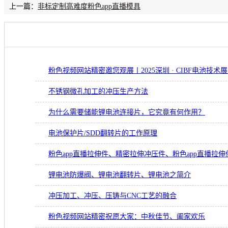
上一篇：
非标定制高难度粉色app直播模具
粉色视频网站精密邀您观展丨2025深圳 · CIBF电池技术
不锈钢微孔加工的冲压生产方法
为什么需要储能锂电池连接片，它究竟有何作用？
电池保护片/SDD翻转片的工作原理
粉色app直播拉伸件、精密拉伸冲压件、粉色app直播拉伸
锂电池防爆阀、锂电池翻转片、锂电池之简介
冲压加工、冲压、压铸与CNC工艺的融合
粉色视频网站精密祝愿大家：中秋佳节、阖家欢乐