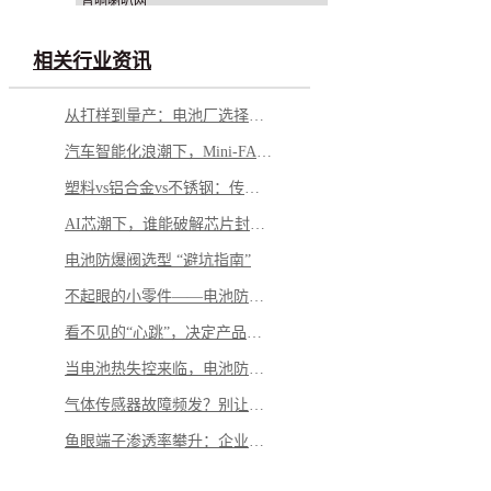
音响喇叭网
相关行业资讯
从打样到量产：电池厂选择铝钉生产商，应重点看哪几方面？
汽车智能化浪潮下，Mini-FAKRA 如何破解空间与性能博弈
塑料vs铝合金vs不锈钢：传感器外壳怎么选才不踩坑
AI芯潮下，谁能破解芯片封测的“隐形难题”？
电池防爆阀选型 “避坑指南”
不起眼的小零件——电池防爆阀，凭什么成为电池包的“安全最后一道防线”？
看不见的“心跳”，决定产品的“生命”——微型马达弹片如何影响你的每一次触动
当电池热失控来临，电池防爆阀如何按下“停止键”？
气体传感器故障频发？别让劣质 “保护衣” 击穿安全防线
鱼眼端子渗透率攀升：企业面临需求与品质的双重挑战