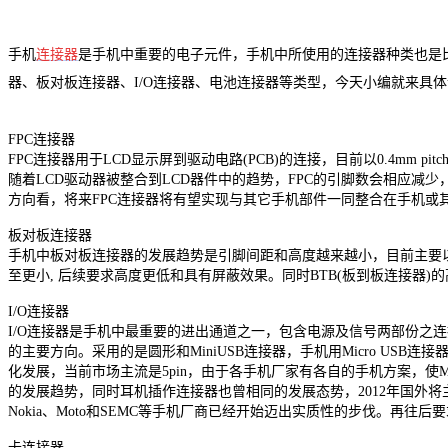
手机
连接器
是手机中重要的电子元件，手机中所使用的连接器种类也是比
器、板对板连接器、I/O连接器、电池连接器等类型，今天小编就来具
FPC连接器
FPC连接器用于LCD显示屏到驱动电路(PCB)的连接，目前以0.4mm pitc
随着LCD驱动器被整合到LCD器件中的趋势，FPC的引脚数会相应减
方向看，将来FPC连接器将有望实现与其它手机部件一同整合在手机或其
板对板连接器
手机中板对板连接器的发展趋势是引脚间距和高度越来越小，目前主要以0.4m
至更小, 后续要求高度更低和具有屏蔽效果。同时BTB(板到板连接器)的
I/O连接器
I/O连接器是手机中最重要的进出通道之一，包含电源及信号两部份之
的主要方向。采用的是圆形和MiniUSB连接器，手机用Micro USB
化发展，当前市场主流是5pin，由于各手机厂家有各自的手机方案，使Mi
的发展趋势，同时耳机插作连接器也曾相同的发展态势，2012年国外将主要
Nokia、Moto和SEMC等手机厂商已经开始迈出实质性的步伐。再
卡连接器