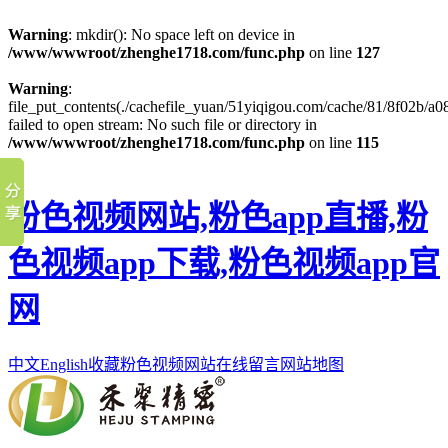
Warning
: mkdir(): No space left on device in
/www/wwwroot/zhenghe1718.com/func.php
on line
127
Warning
:
file_put_contents(./cachefile_yuan/51yiqigou.com/cache/81/8f02b/a0
failed to open stream: No such file or directory in
/www/wwwroot/zhenghe1718.com/func.php
on line
115
粉色视频网站,粉色app直播,粉
色视频app下载,粉色视频app官
网
中文
English
收藏粉色视频网站
在线留言
网站地图