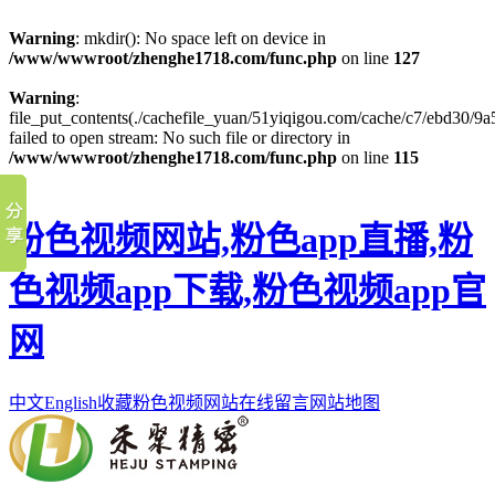
Warning
: mkdir(): No space left on device in
/www/wwwroot/zhenghe1718.com/func.php
on line
127
Warning
:
file_put_contents(./cachefile_yuan/51yiqigou.com/cache/c7/ebd30/9a5
failed to open stream: No such file or directory in
/www/wwwroot/zhenghe1718.com/func.php
on line
115
粉色视频网站,粉色app直播,粉
色视频app下载,粉色视频app官
网
中文
English
收藏粉色视频网站
在线留言
网站地图