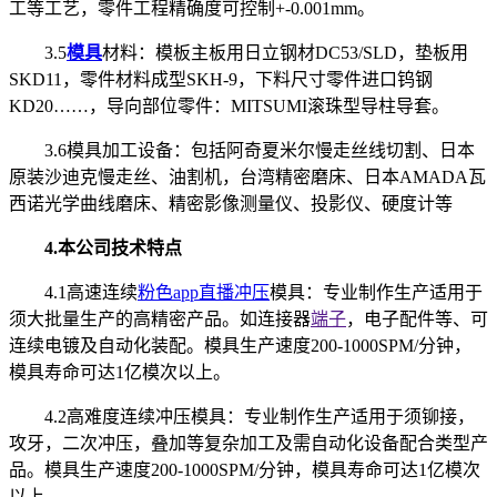
工等工艺，零件工程精确度可控制+-0.001mm。
3.5
模具
材料：模板主板用日立钢材DC53/SLD，垫板用
SKD11，零件材料成型SKH-9，下料尺寸零件进口钨钢
KD20……，导向部位零件：MITSUMI滚珠型导柱导套。
3.6模具加工设备：包括阿奇夏米尔慢走丝线切割、日本
原装沙迪克慢走丝、油割机，台湾精密磨床、日本AMADA瓦
西诺光学曲线磨床、精密影像测量仪、投影仪、硬度计等
4.本公司技术特点
4.1高速连续
粉色app直播冲压
模具：专业制作生产适用于
须大批量生产的高精密产品。如连接器
端子
，电子配件等、可
连续电镀及自动化装配。模具生产速度200-1000SPM/分钟，
模具寿命可达1亿模次以上。
4.2高难度连续冲压模具：专业制作生产适用于须铆接，
攻牙，二次冲压，叠加等复杂加工及需自动化设备配合类型产
品。模具生产速度200-1000SPM/分钟，模具寿命可达1亿模次
以上。