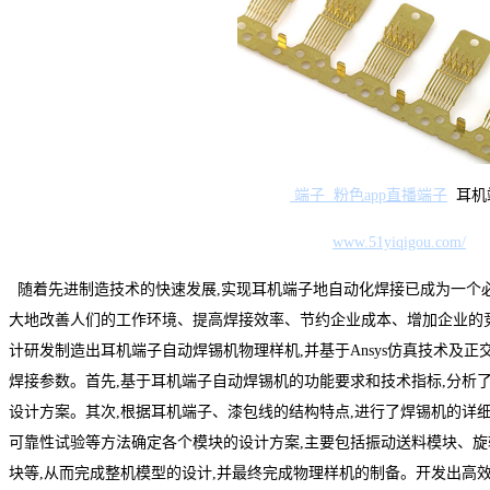
端子
粉色app直播端子
耳机
www.51yiqigou.com/
随着先进制造技术的快速发展,实现耳机端子地自动化焊接已成为一个
大地改善人们的工作环境、提高焊接效率、节约企业成本、增加企业的竞
计研发制造出耳机端子自动焊锡机物理样机,并基于Ansys仿真技术及
焊接参数。首先,基于耳机端子自动焊锡机的功能要求和技术指标,分析
设计方案。其次,根据耳机端子、漆包线的结构特点,进行了焊锡机的详
可靠性试验等方法确定各个模块的设计方案,主要包括振动送料模块、
块等,从而完成整机模型的设计,并最终完成物理样机的制备。开发出高