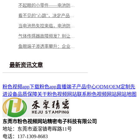
不起眼的小零件——电池防爆阀，凭什么成为电池包的“安全最后一道防线”？
看不见的“心跳”，决定产品的“生命”——微型马达弹片如何影响你的每一次触动
当电池热失控来临，电池防爆阀如何按下“停止键”？
气体传感器故障频发？别让劣质 “保护衣” 击穿安全防线
鱼眼端子渗透率攀升：企业面临需求与品质的双重挑战
最新资讯文章
粉色视频app下载
粉色app直播端子
产品中心
ODM/OEM定制
先
进设备
品质保障
关于粉色视频网站
联系粉色视频网站
网站地图
东莞市粉色视频网站精密电子科技有限公司
地址：东莞市道滘镇粤晖路11号
电话：137-1309-8683