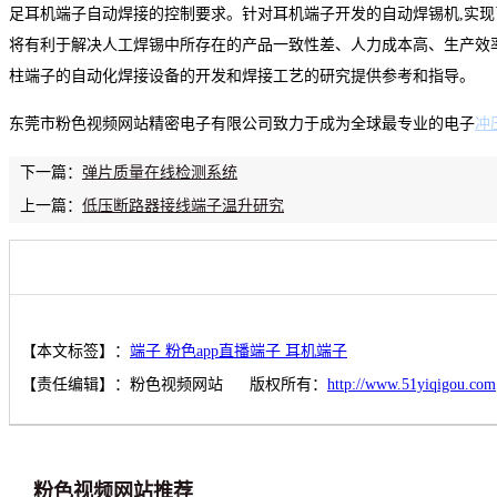
足耳机端子自动焊接的控制要求。针对耳机端子开发的自动焊锡机,实
将有利于解决人工焊锡中所存在的产品一致性差、人力成本高、生产效
柱端子的自动化焊接设备的开发和焊接工艺的研究提供参考和指导。
东莞市粉色视频网站精密电子有限公司致力于成为全球最专业的电子
冲
下一篇：
弹片质量在线检测系统
上一篇：
低压断路器接线端子温升研究
【本文标签】：
端子 粉色app直播端子 耳机端子
【责任编辑】：
粉色视频网站
版权所有：
http://www.51yiqigou.com
粉色视频网站推荐