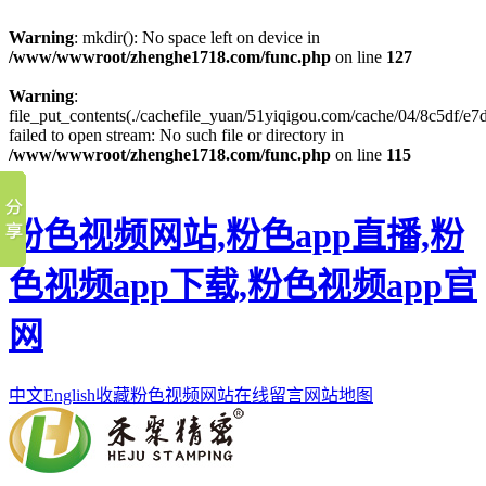
Warning
: mkdir(): No space left on device in
/www/wwwroot/zhenghe1718.com/func.php
on line
127
Warning
:
file_put_contents(./cachefile_yuan/51yiqigou.com/cache/04/8c5df/e7d
failed to open stream: No such file or directory in
/www/wwwroot/zhenghe1718.com/func.php
on line
115
粉色视频网站,粉色app直播,粉
色视频app下载,粉色视频app官
网
中文
English
收藏粉色视频网站
在线留言
网站地图