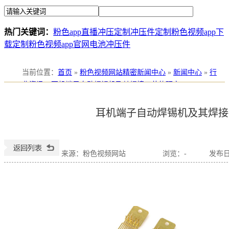
热门关键词：
粉色app直播冲压定制
冲压件定制
粉色视频app下
载定制
粉色视频app官网电池冲压件
当前位置
：
首页
»
粉色视频网站精密新闻中心
»
新闻中心
»
行
业资讯
»
耳机端子自动焊锡机及其焊接工艺的研究
耳机端子自动焊锡机及其焊接
来源：粉色视频网站
浏览：
-
发布日期