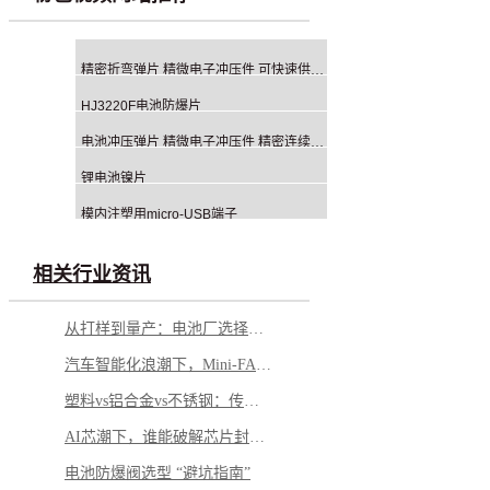
精密折弯弹片 精微电子冲压件 可快速供应手板样
HJ3220F电池防爆片
电池冲压弹片 精微电子冲压件 精密连续冲压生产厂家
锂电池镍片
模内注塑用micro-USB端子
相关行业资讯
从打样到量产：电池厂选择铝钉生产商，应重点看哪几方面？
汽车智能化浪潮下，Mini-FAKRA 如何破解空间与性能博弈
塑料vs铝合金vs不锈钢：传感器外壳怎么选才不踩坑
AI芯潮下，谁能破解芯片封测的“隐形难题”？
电池防爆阀选型 “避坑指南”