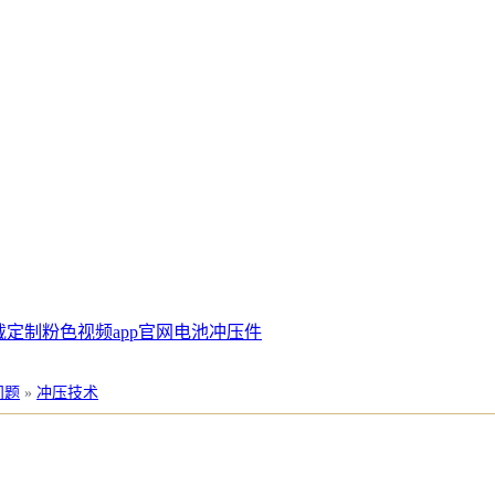
载定制
粉色视频app官网电池冲压件
问题
»
冲压技术