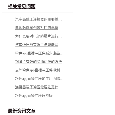
相关常见问题
汽车高低压连接器的主要差别在哪里？
电池防爆阀倒置？厂商此举意欲何为？
为什么要对电池防爆片进行热处理？有什么好处？
汽车低压线束端子与智能网联的关系，详解其主要性能
粉色app直播冲压件减少废品率，可从这些点着手
铜弹片有效的除油清洗的方法
去除粉色app直播冲压件毛刺的几个小妙招
粉色app直播冲压加工厂面临的几个问题
连接器端子冲压需要注意什么？
粉色app直播冲压危险吗
最新资讯文章