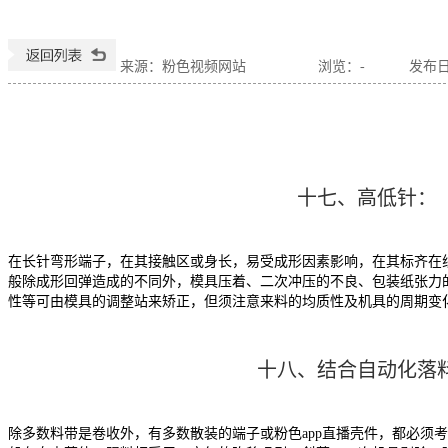
来源：粉色视频网站
浏览：
-
发布日期
十七、高低针：
在长针弯形端子，在其接触区或身长，易受成形因素影响，在其标齐在
般除成形回弹造成的不同外，模具压着、二次冲压的不良、包装纸张力
性等可由模具的调整站来矫正，但须注意来料的均质性及机具的周期变
十八、结合自动化落
除多数料带是卷收外，有多数散装的端子或粉色app直播壳件，都必须