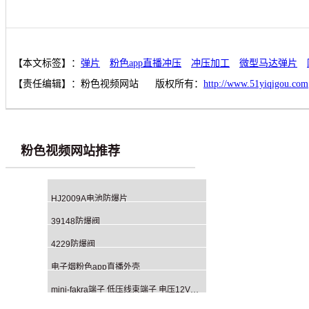
【本文标签】：
弹片
粉色app直播冲压
冲压加工
微型马达弹片
【责任编辑】：
粉色视频网站
版权所有：
http://www.51yiqigou.com
粉色视频网站推荐
HJ2009A电池防爆片
39148防爆阀
4229防爆阀
电子烟粉色app直播外壳
mini-fakra端子 低压线束端子 电压12V、24V或者48V