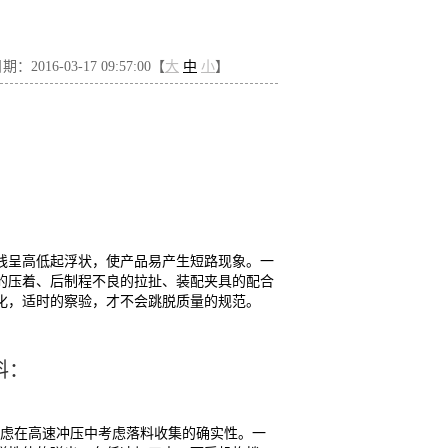
：2016-03-17 09:57:00【
大
中
小
】
线呈高低起浮状，使产品易产生短路现象。一
的压着、后制程不良的拉扯、装配夹具的配合
化，适时的察验，才不会跳脱质量的规范。
料：
考虑在高速冲压中考虑落料收集的确实性。一