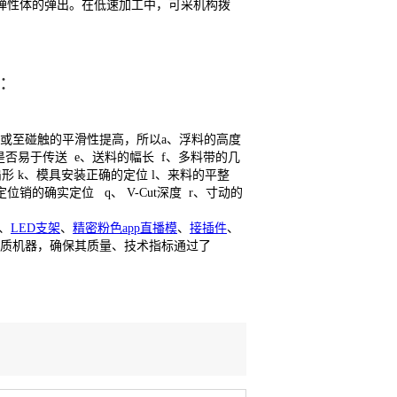
弹性体的弹出。在低速加工中，可采机构拨
：
除或至碰触的平滑性提高，所以a、浮料的高度
是否易于传送 e、送料的幅长 f、多料带的几
扇形 k、模具安装正确的定位 l、来料的平整
位销的确实定位 q、 V-Cut深度 r、寸动的
、
LED支架
、
精密粉色app直播模
、
接插件
、
质机器，确保其质量、技术指标通过了