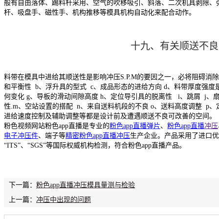
般有自由落体、踢料杆采用、空气的吹移吸引、斜落、二次机具剥除、
杆、吸盘手、磁性手、机构推移等模具机构自动化来配合动作。
十九、有关顺送不良
料带在模具中进给其顺送性是影响冲压S.P.M的要因之一，必将阻碍消
和平衡性 b、浮升具的型式 c、成品形态的进给方向 d、料带厚度强度
何变化 g、导板的滑动间隙高度 h、定位导引具的脱离性 i、跳屑 j、
性.m、空站设置的搭配 n、来自送料机段的不良 o、送料高度调整 p、定
进给速度控制及辅助调整等都是设计前及遭遇顺送不良可改善的空间。
粉色视频网站粉色app直播是专业的
粉色app直播弹片
、
粉色app直播
冲压
电子
冲压件
、端子等
精密粉色app直播冲压
生产企业。产品采用了进口优
“ITS”、“SGS”等国际权威机构检测，符合粉色app直播产品。
下一篇：
粉色app直播冲压模具量测与检验
上一篇：
冲压中出现的问题