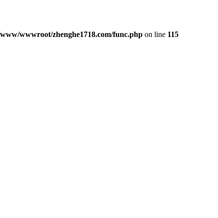
/www/wwwroot/zhenghe1718.com/func.php
on line
115