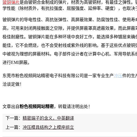
铍铜弹片
是由铍铜合金制成的弹片，材质为高铍铜材，有最佳之弹性。
学性能（除材质外，有抗拉强度、屈服强度、延伸率、硬度），也取决
铍铜弹片的导电性佳、高抗张弹性、高屏蔽效果、防腐蚀性佳、使用寿
高，可用来封闭两接触面之空隙，并提供屏蔽罩高遮蔽效果，而此屏蔽
极佳耐磨性。铍铜弹片能在多种环境中良好工作，能选择多种镀层来确
能佳，它不会燃烧，也不会受射线或紫外线的影响。基于这些优点铍铜
中被视为理想的屏蔽材料。电子部件设计者在计算中心机、军用导航系
进行EMI屏蔽。
东莞市粉色视频网站精密电子科技有限公司是一家专业生产
冲压
件的生
洽谈定做！
文章出自
粉色视频网站精密
，转载请注明出处！
下一篇：
精密端子的含义，中英翻译
上一篇：
冲压模具结构之上模座组立