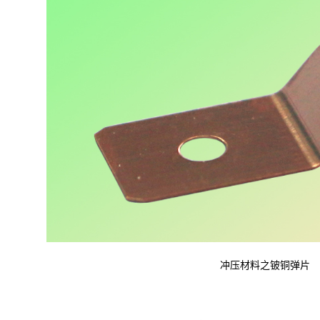
冲压材料之铍铜弹片