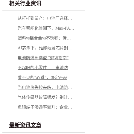
相关行业资讯
从打样到量产：电池厂选择铝钉生产商，应重点看哪几方面？
汽车智能化浪潮下，Mini-FAKRA 如何破解空间与性能博弈
塑料vs铝合金vs不锈钢：传感器外壳怎么选才不踩坑
AI芯潮下，谁能破解芯片封测的“隐形难题”？
电池防爆阀选型 “避坑指南”
不起眼的小零件——电池防爆阀，凭什么成为电池包的“安全最后一道防线”？
看不见的“心跳”，决定产品的“生命”——微型马达弹片如何影响你的每一次触动
当电池热失控来临，电池防爆阀如何按下“停止键”？
气体传感器故障频发？别让劣质 “保护衣” 击穿安全防线
鱼眼端子渗透率攀升：企业面临需求与品质的双重挑战
最新资讯文章