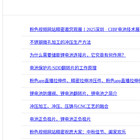
粉色视频网站精密邀您观展丨2025深圳 · CIBF电池技术
不锈钢微孔加工的冲压生产方法
为什么需要储能锂电池连接片，它究竟有何作用？
电池保护片/SDD翻转片的工作原理
粉色app直播拉伸件、精密拉伸冲压件、粉色app直播拉伸
锂电池防爆阀、锂电池翻转片、锂电池之简介
冲压加工、冲压、压铸与CNC工艺的融合
电池正负极片、锂电池正负极片
粉色视频网站精密祝愿大家：中秋佳节、阖家欢乐