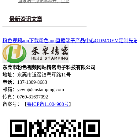
鱼眼端子渗透率攀升：企业面临需求与品质的双重挑战
最新资讯文章
粉色视频app下载
粉色app直播端子
产品中心
ODM/OEM定制
先
东莞市粉色视频网站精密电子科技有限公司
地址：东莞市道滘镇粤晖路11号
电话：137-1309-8683
邮箱：yewu@cnstamping.com
传真：0769-81697092
备案号：【
粤ICP备11004908号
】