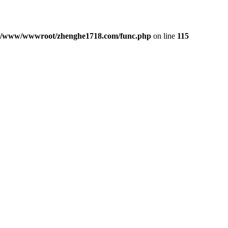
/www/wwwroot/zhenghe1718.com/func.php
on line
115