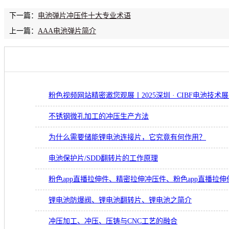
下一篇：
电池弹片冲压件十大专业术语
上一篇：
AAA电池弹片简介
粉色视频网站精密邀您观展丨2025深圳 · CIBF电池技术
不锈钢微孔加工的冲压生产方法
为什么需要储能锂电池连接片，它究竟有何作用？
电池保护片/SDD翻转片的工作原理
粉色app直播拉伸件、精密拉伸冲压件、粉色app直播拉伸
锂电池防爆阀、锂电池翻转片、锂电池之简介
冲压加工、冲压、压铸与CNC工艺的融合