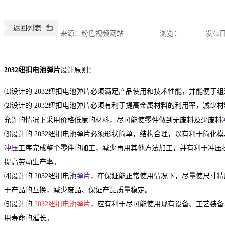
来源：粉色视频网站
浏览：
-
发布日期
2032纽扣电池弹片
设计原则：
⑴设计的 2032纽扣电池弹片必须满足产品使用和技术性能，并能便于
⑵设计的 2032纽扣电池弹片必须有利于提高金属材料的利用率，减少
允许的情况下采用价格低廉的材料，尽可能使零件做到无废料及少废料
⑶设计的 2032纽扣电池弹片必须形状简单，结构合理，以有利于简化
冲压
工序完成整个零件的加工，减少再用其他方法加工，并有利于冲压
提高劳动生产率。
⑷设计的 2032纽扣电池
弹片
，在保证能正常使用情况下，尽量使尺寸精
于产品的互换，减少废品、保证产品质量稳定。
⑸设计的
2032纽扣电池弹片
，应有利于尽可能使用现有设备、工艺装备
用寿命的延长。