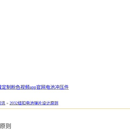
载定制
粉色视频app官网电池冲压件
资讯
»
2032纽扣电池弹片设计原则
计原则