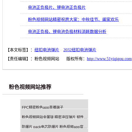
电池正负极片、锂电池正负极片
粉色视频网站精密祝愿大家：中秋佳节、阖家欢乐
电池正负极、锂电池负极材料消耗数据分析
【本文标签】：
纽扣电池弹片
2032纽扣电池弹片
【责任编辑】：
粉色视频网站
版权所有：
http://www.51yiqigou.com
粉色视频网站推荐
FPC精密粉色app直播端子
粉色视频网站金属钹 精密冲压弹片 韧性强 寿命长
防爆片 pack电芯防爆片 粉色视频app官网电芯防爆片 市场占有率百分之三十