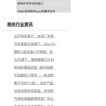
网线外壳件冲压接口
RIMG家电粉色app直播冲压件
相关行业资讯
从打样到量产：电池厂选择铝钉生产商，应重点看哪几方面？
汽车智能化浪潮下，Mini-FAKRA 如何破解空间与性能博弈
塑料vs铝合金vs不锈钢：传感器外壳怎么选才不踩坑
AI芯潮下，谁能破解芯片封测的“隐形难题”？
电池防爆阀选型 “避坑指南”
不起眼的小零件——电池防爆阀，凭什么成为电池包的“安全最后一道防线”？
看不见的“心跳”，决定产品的“生命”——微型马达弹片如何影响你的每一次触动
当电池热失控来临，电池防爆阀如何按下“停止键”？
气体传感器故障频发？别让劣质 “保护衣” 击穿安全防线